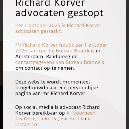
Richard Korver
31/05/2006
Link
advocaten gestopt
Per 1 oktober 2025 is Richard Korver
advocaten gestaakt.
Mr Richard Korver houdt per 1 oktober
2025 kantoor bij
Bureau Brandeis
in
Amsterdam. Raadpleeg de
contactgegevens van Bureau Brandeis
om contact op te nemen.
Deze website wordt momenteel
omgebouwd naar een persoonlijke
pagina van mr Richard Korver.
FOOTER
QUICK LINKS
Op social media is advocaat Richard
Korver bereikbaar op
X (voorheen
Twitter)
,
LinkedIn
,
Facebook
en
KANTOOR
Instagram
.
ONS TEAM