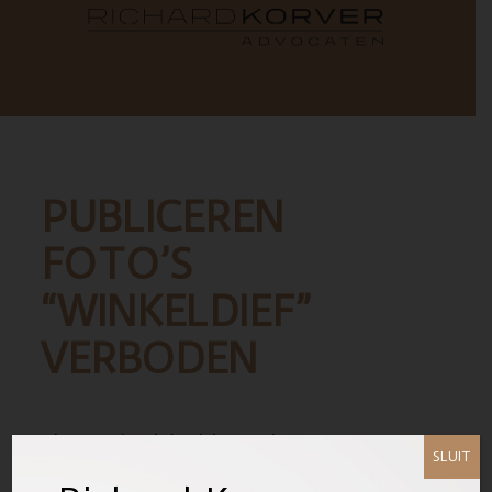
PUBLICEREN
FOTO’S
“WINKELDIEF”
VERBODEN
Zie persbericht hieronder
SLUIT