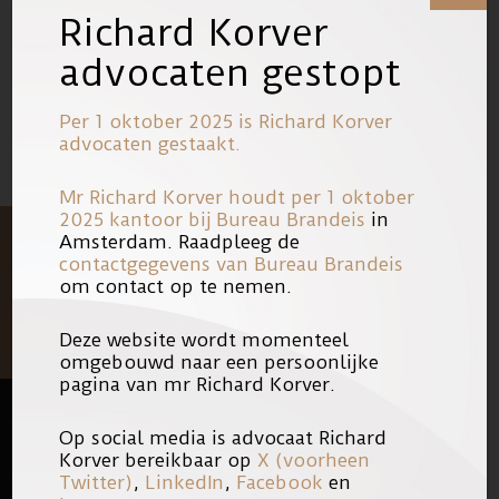
Richard Korver
18/05/2006
Link
advocaten gestopt
Per 1 oktober 2025 is Richard Korver
advocaten gestaakt.
Mr Richard Korver houdt per 1 oktober
2025 kantoor bij
Bureau Brandeis
in
Amsterdam. Raadpleeg de
contactgegevens van Bureau Brandeis
om contact op te nemen.
Deze website wordt momenteel
omgebouwd naar een persoonlijke
pagina van mr Richard Korver.
Op social media is advocaat Richard
FOOTER
QUICK LINKS
Korver bereikbaar op
X (voorheen
Twitter)
,
LinkedIn
,
Facebook
en