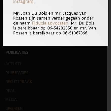
Instagram
.
KANTOOR
ONS TEAM
Mr. Joan Du Bois en mr. Jacques van
Rossen zijn samen verder gegaan onder
WERKEN BIJ
de naam
Fiducia advocaten
. Mr. Du Bois
is bereikbaar op 06-54282350 en mr. Van
NIEUWE ZAKEN
Rossen is bereikbaar op 06-51067866.
LOGO
PUBLICATIES
ACTUEEL
PUBLICATIES
RECHTSPRAAK
PERS
MEDIA
DIVERSEN