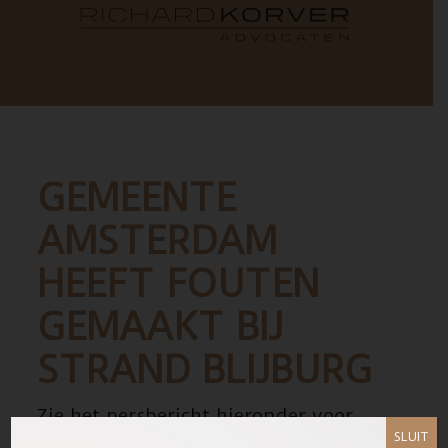
GEMEENTE
AMSTERDAM
HEEFT FOUTEN
GEMAAKT BIJ
STRAND BLIJBURG
Zie het persbericht hieronder voor
SLUIT
meer informatie.