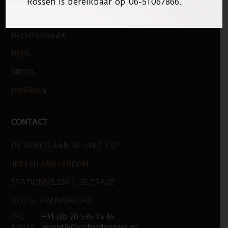
Rossen is bereikbaar op 06-51067866.
PUBLICATIES
RECHTSPRAAK
PERS
MEDIA
DIVERSEN
CONTACT
DE BOELELAAN 30, UNIT 3.07
1083 HJ AMSTERDAM
STATIONSPLEIN 1, 3E ETAGE
3331 LL ZWIJNDRECHT
TEL:
+31 (0) 20 535 75 65
E-MAIL:
receptie@richardkorver.nl