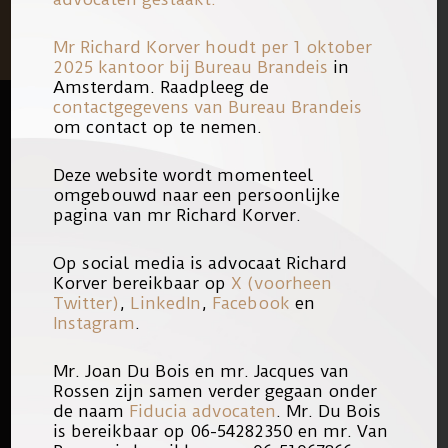
Mr Richard Korver houdt per 1 oktober
2025 kantoor bij
Bureau Brandeis
in
Amsterdam. Raadpleeg de
contactgegevens van Bureau Brandeis
om contact op te nemen.
FOOTER
QUICK LINKS
Deze website wordt momenteel
KANTOOR
omgebouwd naar een persoonlijke
pagina van mr Richard Korver.
ONS TEAM
Op social media is advocaat Richard
WERKEN BIJ
Korver bereikbaar op
X (voorheen
NIEUWE ZAKEN
Twitter)
,
LinkedIn
,
Facebook
en
Instagram
.
LOGO
Mr. Joan Du Bois en mr. Jacques van
Rossen zijn samen verder gegaan onder
PUBLICATIES
de naam
Fiducia advocaten
. Mr. Du Bois
is bereikbaar op 06-54282350 en mr. Van
ACTUEEL